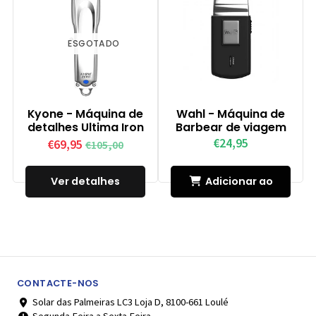
ESGOTADO
Kyone - Máquina de
Wahl - Máquina de
detalhes Ultima Iron
Barbear de viagem
€24,95
€69,95
€105,00
Ver detalhes
Adicionar ao
Carrinho
CONTACTE-NOS
Solar das Palmeiras LC3 Loja D, 8100-661 Loulé
Segunda-Feira a Sexta-Feira