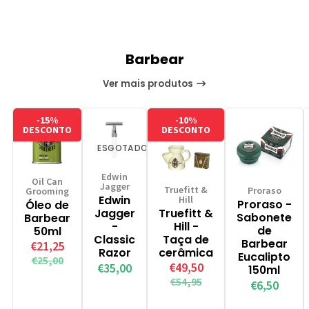
ao
ao
ao
ao
Barbear
Carrinho
Carrinho
Carrinho
Carrinho
C
Ver mais produtos
-15%
-10%
DESCONTO
DESCONTO
ESGOTADO
Edwin
Oil Can
Jagger
Truefitt &
Proraso
Grooming
Edwin
Hill
Proraso -
Óleo de
Jagger
Truefitt &
Sabonete
Barbear
-
Hill -
de
50ml
Classic
Taça de
Barbear
€21,25
Razor
cerâmica
Eucalipto
€25,00
€49,50
€35,00
150ml
€54,95
€6,50