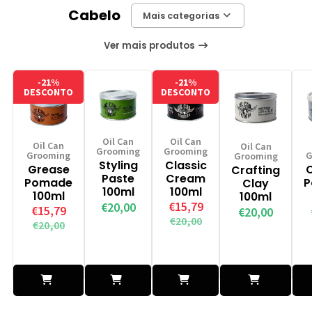
Carrinho
Carrinho
Carrinho
Carrinho
Cabelo
Mais categorias
Ver mais produtos
-21%
-21%
DESCONTO
DESCONTO
Oil Can
Oil Can
Oil Can
Oil Can
Grooming
Grooming
Grooming
G
Grooming
Styling
Classic
Grease
O
Crafting
Paste
Cream
Pomade
P
Clay
100ml
100ml
100ml
100ml
€15,79
€20,00
€15,79
€20,00
€20,00
€20,00
Adicionar
Adicionar
Adicionar
Adicionar
A