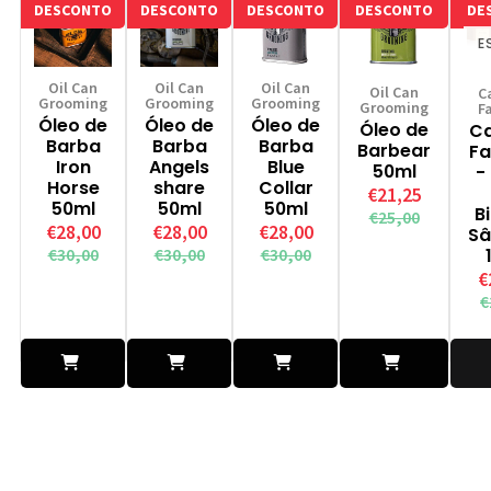
DESCONTO
DESCONTO
DESCONTO
DESCONTO
DE
E
Oil Can
Oil Can
Oil Can
Oil Can
C
Grooming
Grooming
Grooming
Grooming
F
Óleo de
Óleo de
Óleo de
Óleo de
Ca
Barba
Barba
Barba
Barbear
Fa
Iron
Angels
Blue
50ml
-
Horse
share
Collar
€21,25
50ml
50ml
50ml
B
€25,00
€28,00
€28,00
€28,00
Sâ
€30,00
€30,00
€30,00
€
€
Adicionar
Adicionar
Adicionar
Adicionar
de
ao
ao
ao
ao