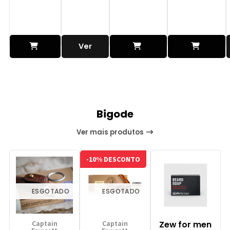
Ver
Adicionar
detalhes
Adicionar
Adicionar
ao
ao
ao
Bigode
Carrinho
Carrinho
Carrinho
Ver mais produtos
-10% DESCONTO
ESGOTADO
ESGOTADO
Captain
Captain
Zew for men