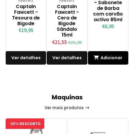
Fawcett
Fawcett
- Sabonete
Captain
Captain
de Barba
Fawcett -
Fawcett -
com carvão
Tesoura de
Cera de
activo 85ml
Bigode
Bigode
€6,95
Sândalo
€19,95
15ml
€21,55
€23,95
Ver detalhes
Ver detalhes
Adicionar
ao Carrinho
Maquinas
Ver mais produtos
-33% DESCONTO