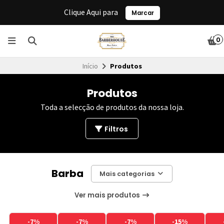
Clique Aqui para
Marcar
0
Início
Produtos
Produtos
Toda a selecção de produtos da nossa loja.
Filtros
Barba
Mais categorias
Ver mais produtos
-7%
-7%
-7%
-15%