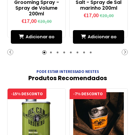
Grooming Spray -
Salt - Spray de Sal
Spray de Volume
marinho 200ml
200ml
€17,00
€20,00
€17,00
€20,00
Adicionar ao
Adicionar ao
Carrinho
Carrinho
PODE ESTAR INTERESSADO NESTES
Produtos Recomendados
-15% DESCONTO
-7% DESCONTO