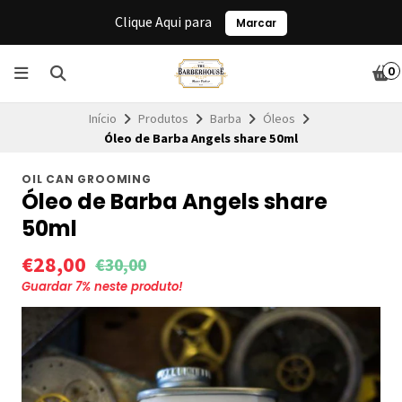
Clique Aqui para
Marcar
0
Início
Produtos
Barba
Óleos
Óleo de Barba Angels share 50ml
OIL CAN GROOMING
Óleo de Barba Angels share
50ml
€28,00
€30,00
Guardar
7
% neste produto!