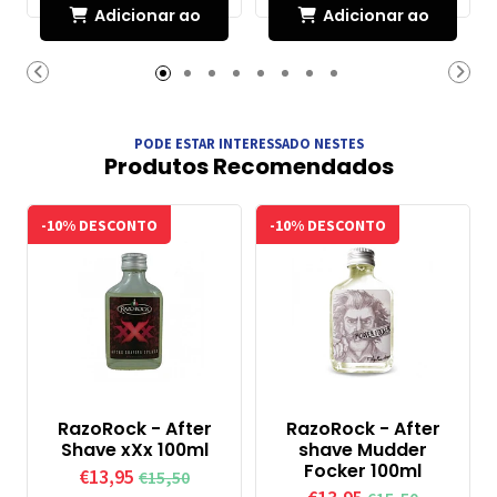
Adicionar ao
Adicionar ao
Carrinho
Carrinho
PODE ESTAR INTERESSADO NESTES
Produtos Recomendados
-10% DESCONTO
-10% DESCONTO
RazoRock - After
RazoRock - After
Shave xXx 100ml
shave Mudder
Focker 100ml
€13,95
€15,50