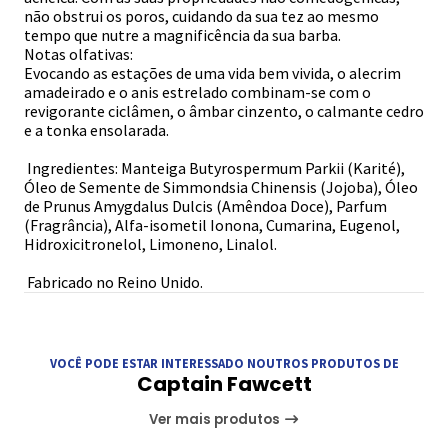
não obstrui os poros, cuidando da sua tez ao mesmo
tempo que nutre a magnificência da sua barba.
Notas olfativas:
Evocando as estações de uma vida bem vivida, o alecrim
amadeirado e o anis estrelado combinam-se com o
revigorante ciclâmen, o âmbar cinzento, o calmante cedro
e a tonka ensolarada.
Ingredientes: Manteiga Butyrospermum Parkii (Karité),
Óleo de Semente de Simmondsia Chinensis (Jojoba), Óleo
de Prunus Amygdalus Dulcis (Amêndoa Doce), Parfum
(Fragrância), Alfa-isometil Ionona, Cumarina, Eugenol,
Hidroxicitronelol, Limoneno, Linalol.
Fabricado no Reino Unido.
VOCÊ PODE ESTAR INTERESSADO NOUTROS PRODUTOS DE
Captain Fawcett
Ver mais produtos