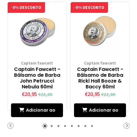
-5% DESCONTO
-5% DESCONTO
Captain fawcett
Captain fawcett
Captain Fawcett -
Captain Fawcett -
Bálsamo de Barba
Bálsamo de Barba
John Petrucci
Ricki Hall Booze &
Nebula 60ml
Baccy 60ml
€20,95
€20,95
€22,00
€22,00
Adicionar ao
Adicionar ao
Carrinho
Carrinho