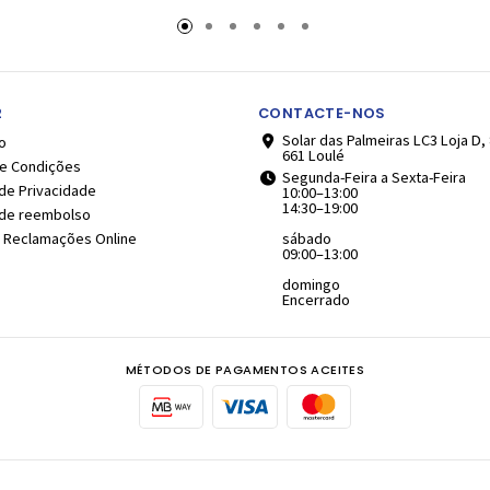
inho
Carrinho
Car
2
CONTACTE-NOS
Solar das Palmeiras LC3 Loja D,
o
661 Loulé
e Condições
Segunda-Feira a Sexta-Feira
 de Privacidade
10:00–13:00
14:30–19:00
a de reembolso
e Reclamações Online
sábado
09:00–13:00
domingo
Encerrado
MÉTODOS DE PAGAMENTOS ACEITES