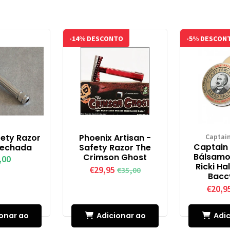
-14% DESCONTO
-5% DESCON
fety Razor
Phoenix Artisan -
Captai
Captain 
 fechada
Safety Razor The
Bálsamo
Crimson Ghost
,00
Ricki Ha
€29,95
€35,00
Bacc
€20,9
onar ao
Adicionar ao
Adic