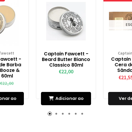
ES
fawcett
Captain Fawcett -
Captai
Fawcett -
Captain 
Beard Butter Bianco
de Barba
Cera d
Classico 80ml
l Booze &
Sânda
€22,00
 60ml
€21,5
€22,00
onar ao
Adicionar ao
Ver d
inho
Carrinho