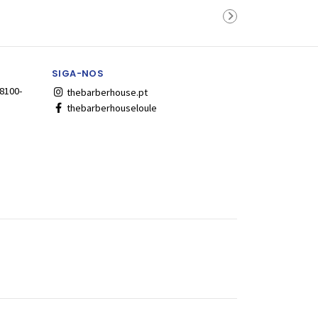
rinho
Carrinho
SIGA-NOS
 8100-
thebarberhouse.pt
thebarberhouseloule