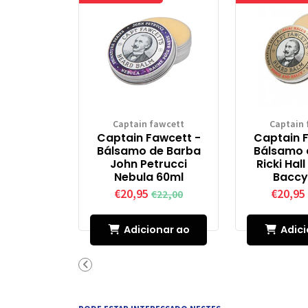
Captain fawcett
Captain 
Captain Fawcett -
Captain 
Bálsamo de Barba
Bálsamo 
John Petrucci
Ricki Hal
Nebula 60ml
Baccy
€20,95
€20,95
€22,00
Adicionar ao
Adici
Carrinho
Carr