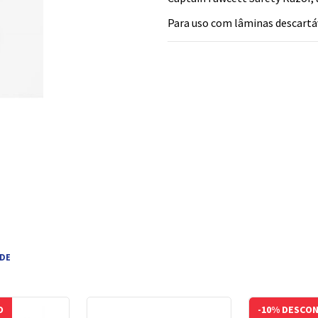
Para uso com lâminas descartáv
 DE
O
-10% DESCO