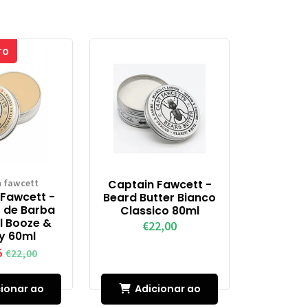
TO
n fawcett
Captain Fawcett -
Fawcett -
Beard Butter Bianco
 de Barba
Classico 80ml
ll Booze &
€22,00
y 60ml
5
€22,00
ionar ao
Adicionar ao