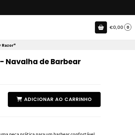
€0,00
0
y Razor"
 - Navalha de Barbear
ADICIONAR AO CARRINHO
uma peça prática para um barbear confortável.