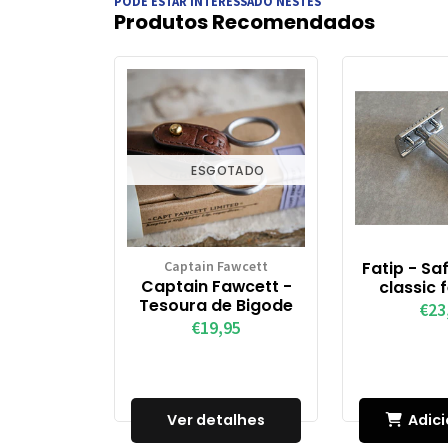
PODE ESTAR INTERESSADO NESTES
Produtos Recomendados
ESGOTADO
Captain Fawcett
Fatip - Sa
Captain Fawcett -
classic
Tesoura de Bigode
€23
€19,95
Ver detalhes
Adici