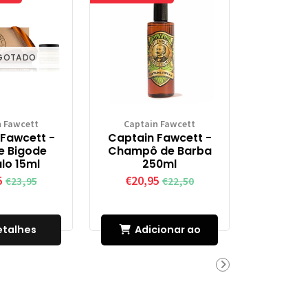
GOTADO
n Fawcett
Captain Fawcett
Fawcett -
Captain Fawcett -
e Bigode
Champô de Barba
lo 15ml
250ml
5
€20,95
€23,95
€22,50
etalhes
Adicionar ao
Carrinho