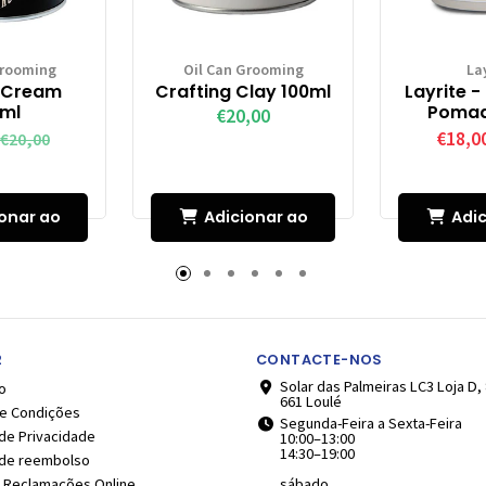
Grooming
Oil Can Grooming
La
c Cream
Crafting Clay 100ml
Layrite -
0ml
Pomad
€20,00
€18,0
€20,00
onar ao
Adicionar ao
Adic
inho
Carrinho
Car
2
CONTACTE-NOS
Solar das Palmeiras LC3 Loja D,
o
661 Loulé
e Condições
Segunda-Feira a Sexta-Feira
 de Privacidade
10:00–13:00
14:30–19:00
a de reembolso
e Reclamações Online
sábado