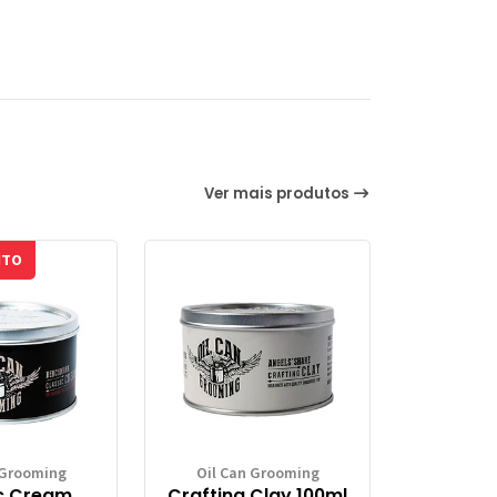
Ver mais produtos
NTO
 Grooming
Oil Can Grooming
c Cream
Crafting Clay 100ml