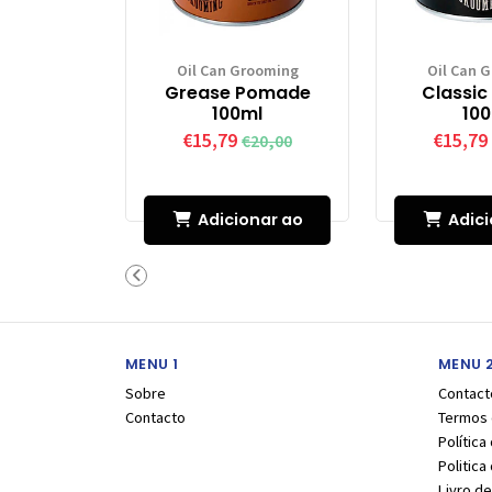
Oil Can Grooming
Oil Can 
Grease Pomade
Classi
100ml
10
€15,79
€15,79
€20,00
Adicionar ao
Adici
Carrinho
Carr
MENU 1
MENU 
Sobre
Contact
Contacto
Termos 
Política
Politic
Livro d