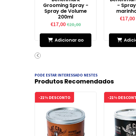
Grooming Spray -
- Spray
Spray de Volume
marinh
200ml
€17,00
€17,00
€20,00
Adicionar ao
Adici
Carrinho
Carr
PODE ESTAR INTERESSADO NESTES
Produtos Recomendados
-21% DESCONTO
-21% DESCON