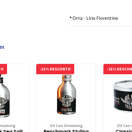
*
Orriz - Lírio Florentino
 DE
TO
-11% DESCONTO
-21% DESCO
Grooming
Oil Can Grooming
Oil Can
 Sea Salt
Benchmark Styling
Classi