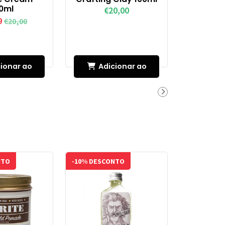
0ml
€20,00
9
€20,00
ionar ao
Adicionar ao
rinho
Carrinho
NTO
-10% DESCONTO