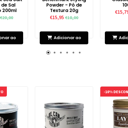
 de Sal
Powder - Pó de
10
o 200ml
Textura 20g
€15,7
€15,95
€20,00
€18,00
onar ao
Adicionar ao
Adic
inho
Carrinho
Car
TO
-10% DESCO