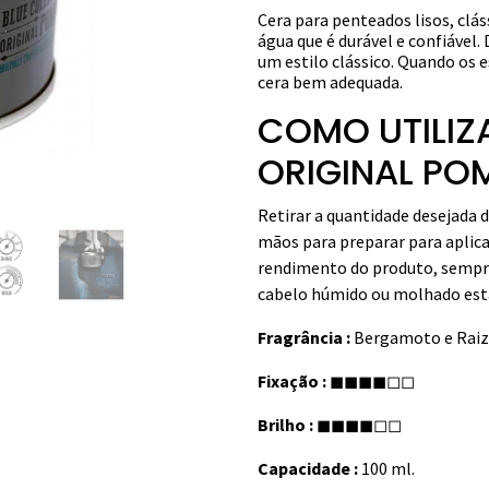
Cera
para penteados lisos, clá
água que é durável e confiável
um estilo clássico. Quando os e
cera bem adequada.
COMO UTILIZ
ORIGINAL PO
Retirar a quantidade desejada 
mãos para preparar para aplica
rendimento do produto, sempre 
cabelo húmido ou molhado esta
Fragrância :
Bergamoto e Raiz 
Fixação :
◼◼◼◼◻◻
Brilho :
◼◼◼◼◻◻
Capacidade :
100 ml.