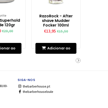
yrite
RazoRock - After
 Superhold
shave Mudder
e 120gr
Focker 100ml
0
€20,00
€13,95
€15,50
ionar ao
Adicionar ao
rinho
Carrinho
SIGA-NOS
 8100-
thebarberhouse.pt
thebarberhouseloule