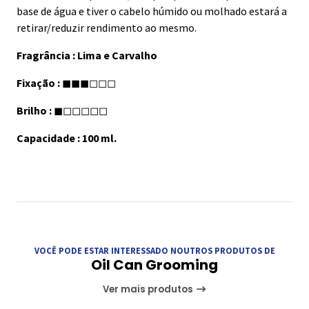
base de água e tiver o cabelo húmido ou molhado estará a
retirar/reduzir rendimento ao mesmo.
Fragrância : Lima e Carvalho
Fixação :
◼◼◼◻◻◻
Brilho :
◼◻◻◻◻◻
Capacidade :
100 ml.
VOCÊ PODE ESTAR INTERESSADO NOUTROS PRODUTOS DE
Oil Can Grooming
Ver mais produtos