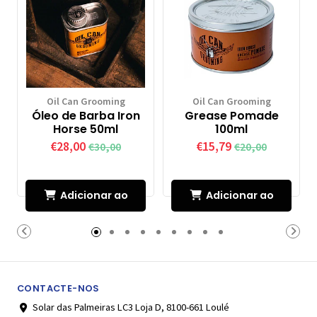
Oil Can Grooming
Oil Can Grooming
Óleo de Barba Iron
Grease Pomade
Horse 50ml
100ml
€28,00
€15,79
€30,00
€20,00
Adicionar ao
Adicionar ao
Carrinho
Carrinho
CONTACTE-NOS
Solar das Palmeiras LC3 Loja D, 8100-661 Loulé