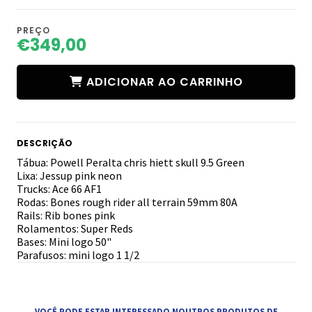
PREÇO
€349,00
ADICIONAR AO CARRINHO
DESCRIÇÃO
Tábua: Powell Peralta chris hiett skull 9.5 Green
Lixa: Jessup pink neon
Trucks: Ace 66 AF1
Rodas: Bones rough rider all terrain 59mm 80A
Rails: Rib bones pink
Rolamentos: Super Reds
Bases: Mini logo 50"
Parafusos: mini logo 1 1/2
VOCÊ PODE ESTAR INTERESSADO NOUTROS PRODUTOS DE