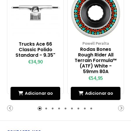
Trucks Ace 66
Powell Peralta
Rodas Bones
Classic Polido
Rough Rider All
Standard - 9.35"
Terrain Formula™
€34,90
(ATF) White -
59mm 80A
€54,95
Adicionar ao
Adicionar ao
Carrinho
Carrinho