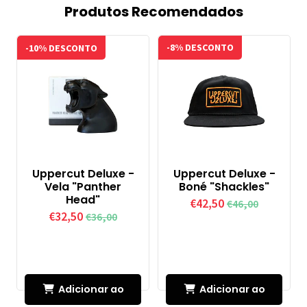
Produtos Recomendados
-10% DESCONTO
-8% DESCONTO
Uppercut Deluxe -
Uppercut Deluxe -
Vela "Panther
Boné "Shackles"
Head"
€42,50
€46,00
€32,50
€36,00
Adicionar ao
Adicionar ao