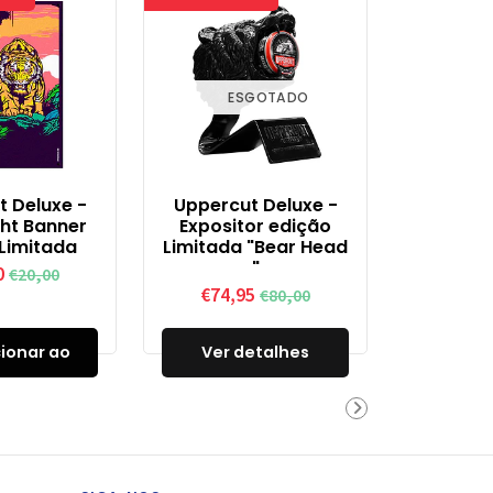
ESGOTADO
 Deluxe -
Uppercut Deluxe -
ght Banner
Expositor edição
Limitada
Limitada "Bear Head
"
0
€20,00
€74,95
€80,00
ionar ao
Ver detalhes
rinho