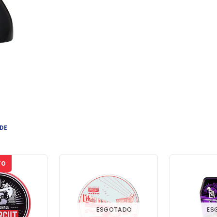
 DE
TO
ESGOTADO
ES