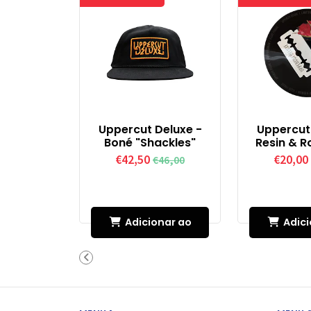
Uppercut Deluxe -
Uppercut
Boné "Shackles"
Resin & R
€42,50
€20,00
€46,00
Adicionar ao
Adici
Carrinho
Carr