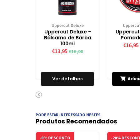
Uppercut Deluxe
Uppercut
Uppercut Deluxe -
Uppercut
Bálsamo de Barba
Pomade
100ml
€16,95
€13,95
€16,00
Ver detalhes
Adici
Carr
PODE ESTAR INTERESSADO NESTES
Produtos Recomendados
-8% DESCONTO
-20% DESCON