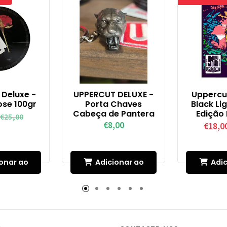
 Deluxe -
UPPERCUT DELUXE -
Uppercut
ose 100gr
Porta Chaves
Black Li
Cabeça de Pantera
Edição 
€25,00
€8,00
€18,0
onar ao
Adicionar ao
Adic
inho
Carrinho
Car