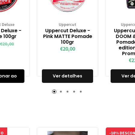
 Deluxe
Uppercut
Upperc
 Deluxe -
Uppercut Deluxe -
Uppercut
 100gr
Pink MATTE Pomade
DOOM 
100gr
Pomade
€20,00
editio
€20,00
Prom
€2
onar ao
Ver detalhes
Ver d
inho
TO
-10% DESCO