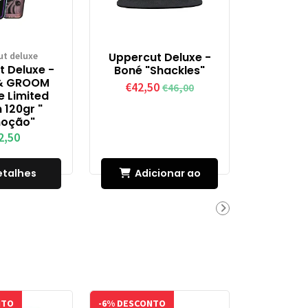
ut deluxe
Uppercut Deluxe -
 Deluxe -
Boné "Shackles"
& GROOM
€42,50
€46,00
 Limited
n 120gr "
oção"
2,50
etalhes
Adicionar ao
Carrinho
NTO
-6% DESCONTO