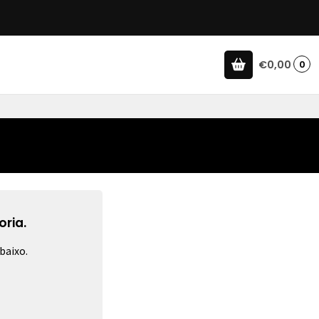
€0,00
0
ria.
baixo.