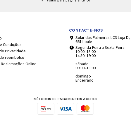
Voltar para página anterior
2
CONTACTE-NOS
Solar das Palmeiras LC3 Loja D,
o
661 Loulé
e Condições
Segunda-Feira a Sexta-Feira
 de Privacidade
10:00–13:00
14:30–19:00
a de reembolso
e Reclamações Online
sábado
09:00–13:00
domingo
Encerrado
MÉTODOS DE PAGAMENTOS ACEITES